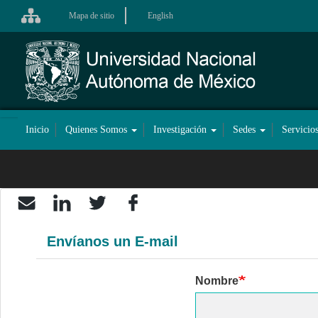
Pasar
Mapa de sitio
English
al
contenido
principal
Inicio
Quienes Somos
Investigación
Sedes
Servicio
Navegación
principal
Envíanos un E-mail
Nombre