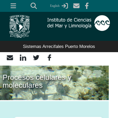
Pasar
English
al
contenido
principal
Sistemas Arrecifales Puerto Morelos
Procesos celulares y
moleculares