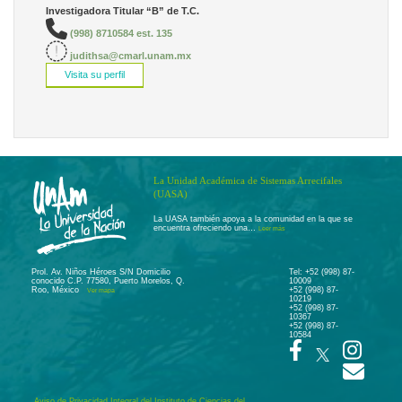
Investigadora Titular “B” de T.C.
(998) 8710584 est. 135
judithsa@cmarl.unam.mx
Visita su perfil
La Unidad Académica de Sistemas Arrecifales
(UASA)
La UASA también apoya a la comunidad en la que se
encuentra ofreciendo una…
Leer más
Prol. Av. Niños Héroes S/N Domicilio
Tel: +52 (998) 87-
conocido C.P. 77580, Puerto Morelos, Q.
10009
Roo, México
+52 (998) 87-
Ver mapa
10219
+52 (998) 87-
10367
+52 (998) 87-
10584
Aviso de Privacidad Integral del Instituto de Ciencias del