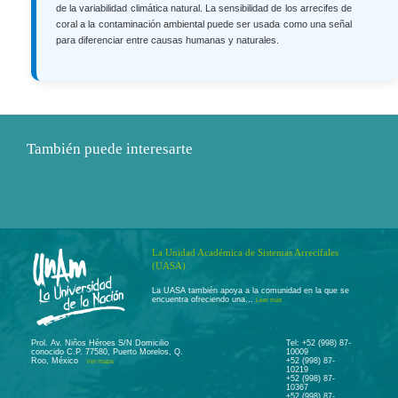
de la variabilidad climática natural. La sensibilidad de los arrecifes de
coral a la contaminación ambiental puede ser usada como una señal
para diferenciar entre causas humanas y naturales.
También puede interesarte
La Unidad Académica de Sistemas Arrecifales
(UASA)
La UASA también apoya a la comunidad en la que se
encuentra ofreciendo una…
Leer más
Prol. Av. Niños Héroes S/N Domicilio
Tel: +52 (998) 87-
conocido C.P. 77580, Puerto Morelos, Q.
10009
Roo, México
+52 (998) 87-
Ver mapa
10219
+52 (998) 87-
10367
+52 (998) 87-