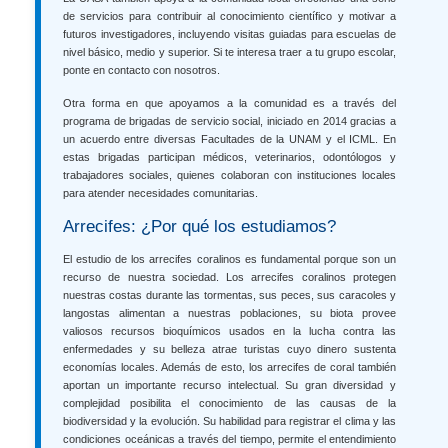
de servicios para contribuir al conocimiento científico y motivar a
futuros investigadores, incluyendo visitas guiadas para escuelas de
nivel básico, medio y superior. Si te interesa traer a tu grupo escolar,
ponte en contacto con nosotros.
Otra forma en que apoyamos a la comunidad es a través del
programa de brigadas de servicio social, iniciado en 2014 gracias a
un acuerdo entre diversas Facultades de la UNAM y el ICML. En
estas brigadas participan médicos, veterinarios, odontólogos y
trabajadores sociales, quienes colaboran con instituciones locales
para atender necesidades comunitarias.
Arrecifes: ¿Por qué los estudiamos?
El estudio de los arrecifes coralinos es fundamental porque son un
recurso de nuestra sociedad. Los arrecifes coralinos protegen
nuestras costas durante las tormentas, sus peces, sus caracoles y
langostas alimentan a nuestras poblaciones, su biota provee
valiosos recursos bioquímicos usados en la lucha contra las
enfermedades y su belleza atrae turistas cuyo dinero sustenta
economías locales. Además de esto, los arrecifes de coral también
aportan un importante recurso intelectual. Su gran diversidad y
complejidad posibilita el conocimiento de las causas de la
biodiversidad y la evolución. Su habilidad para registrar el clima y las
condiciones oceánicas a través del tiempo, permite el entendimiento