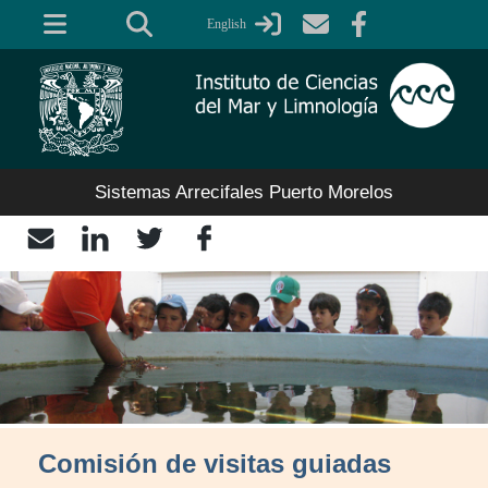
Pasar
English
al
contenido
principal
Sistemas Arrecifales Puerto Morelos
Comisión de visitas guiadas