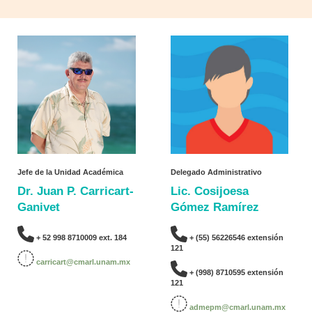
Jefe de la Unidad Académica
Delegado Administrativo
Dr. Juan P. Carricart-
Lic. Cosijoesa
Ganivet
Gómez Ramírez
+ 52 998 8710009 ext. 184
+ (55) 56226546 extensión
121
carricart@cmarl.unam.mx
+ (998) 8710595 extensión
121
admepm@cmarl.unam.mx