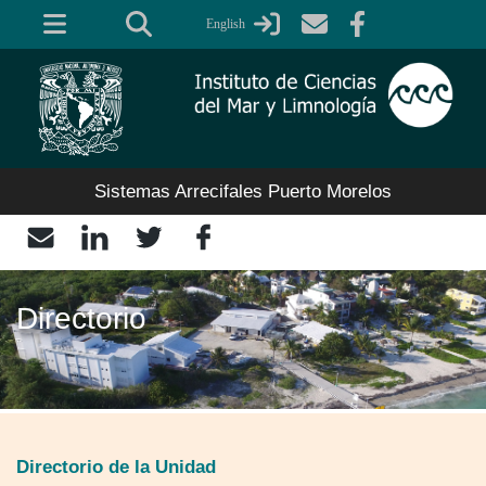
Pasar
English
al
contenido
principal
Sistemas Arrecifales Puerto Morelos
Directorio
Directorio de la Unidad