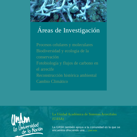
Áreas de Investigación
Procesos celulares y moleculares
Biodiversidad y ecologia de la
conservación
Fotobiología y flujos de carbono en
el arrecife
Reconstrucción histórica ambiental
Cambio Climático
La Unidad Académica de Sistemas Arrecifales
(UASA)
La UASA también apoya a la comunidad en la que se
encuentra ofreciendo una…
Leer más