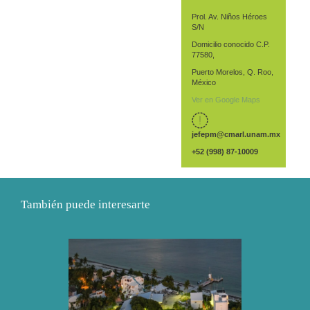
Prol. Av. Niños Héroes
S/N
Domicilio conocido C.P.
77580,
Puerto Morelos, Q. Roo,
México
Ver en Google Maps
jefepm@cmarl.unam.mx
+52 (998) 87-10009
También puede interesarte