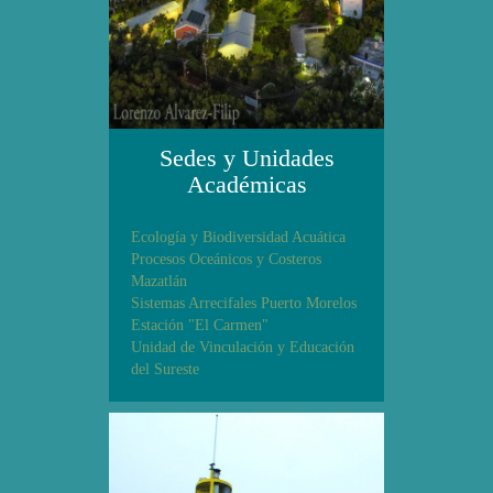
Sedes y Unidades
Académicas
Ecología y Biodiversidad Acuática
Procesos Oceánicos y Costeros
Mazatlán
Sistemas Arrecifales Puerto Morelos
Estación "El Carmen"
Unidad de Vinculación y Educación
del Sureste