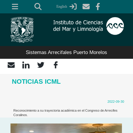
Pasar
English
al
contenido
principal
Sistemas Arrecifales Puerto Morelos
NOTICIAS ICML
2022-09-30
Reconocimiento a su trayectoria académica en el Congreso de Arrecifes
Coralinos.